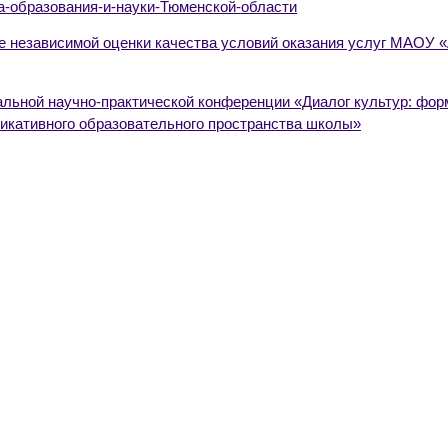
-образования-и-науки-Тюменской-области
е независимой оценки качества условий оказания услуг МАОУ 
альной научно-практической конференции «Диалог культур: фор
никативного образовательного пространства школы»