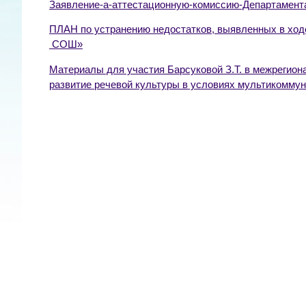
Заявление-а-аттестационную-комиссию-Департамента
ПЛАН по устранению недостатков, выявленных в ход
СОШ»
Материалы для участия Барсуковой З.Т. в межрегион
развитие речевой культуры в условиях мультикомму