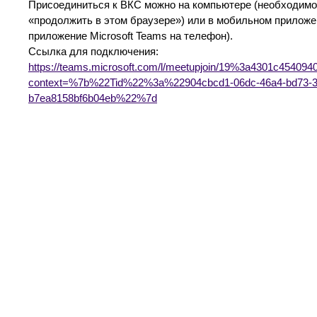
Присоединиться к ВКС можно на компьютере (необходим
«продолжить в этом браузере») или в мобильном приложе
приложение Microsoft Teams на телефон).
Ссылка для подключения:
https://teams.microsoft.com/l/meetupjoin/19%3a4301c4540
context=%7b%22Tid%22%3a%22904cbcd1-06dc-46a4-bd73-
b7ea8158bf6b04eb%22%7d